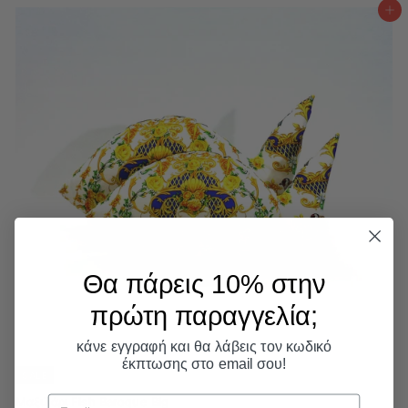
.
μ
ν
0
Προσθήκη στο καλάθι
0
0
ε
ι
έ
0
κ
κ
ή
π
τ
τ
ι
ω
μ
σ
ή
η
Θα πάρεις 10% στην
πρώτη παραγγελία;​
κάνε εγγραφή και θα λάβεις τον κωδικό
έκπτωσης στο email σου!
SALE
Email
Μαξιλάρι Fish Barοque Big