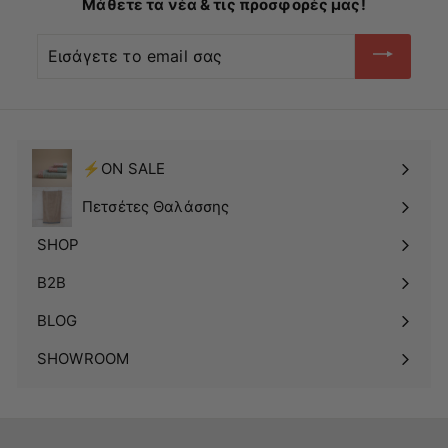
Μάθετε τα νέα & τις προσφορές μας!
Εισάγετε
το
email
σας
⚡ON SALE
Πετσέτες Θαλάσσης
SHOP
Δείτε
το
B2B
υπομενού
BLOG
SHOWROOM