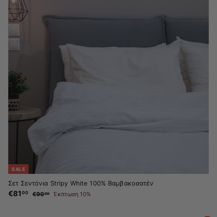
SALE
Σετ Σεντόνια Stripy White 100% Βαμβακοσατέν
Τ
€81
€
Κ
00
€90
€
Έκπτωση 10%
00
ι
α
8
9
μ
ν
0
1
ή
ο
.