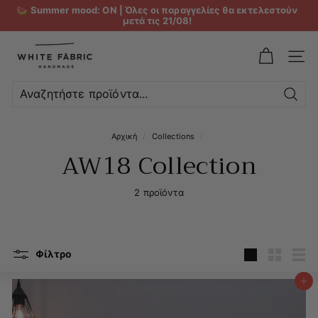
🍉 Summer mood: ON | Όλες οι παραγγελίες θα εκτελεστούν
μετά τις 21/08!
W
h
ΜΕΝ
i
t
Αναζ
e
Αρχική
/
Collections
/
F
AW18 Collection
a
b
2 προϊόντα
r
i
c
Φίλτρο
Μεγάλη
Μικρή
Λίσ
Προσθήκη στο καλάθι