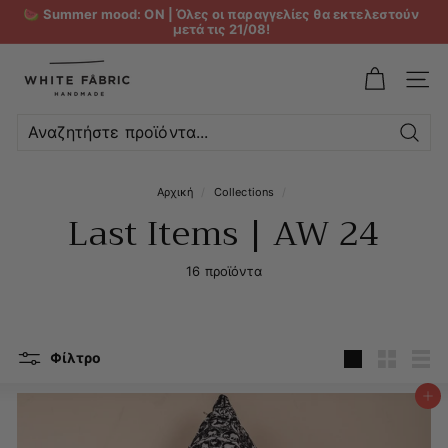
🍉 Summer mood: ON | Όλες οι παραγγελίες θα εκτελεστούν
μετά τις 21/08!
W
h
ΜΕΝ
i
t
Αναζ
e
Αρχική
/
Collections
/
F
Last Items | AW 24
a
b
16 προϊόντα
r
i
c
Φίλτρο
Μεγάλη
Μικρή
Λίσ
Προσθήκη στο καλάθι