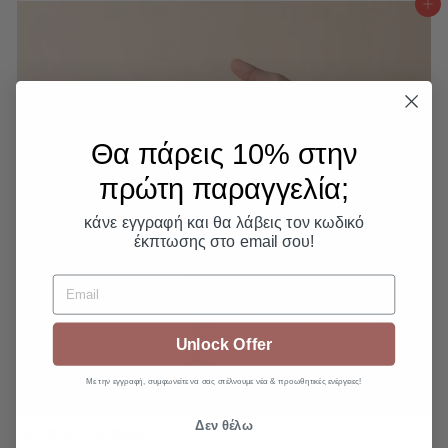
μ
ν
9
Προσθήκη στο καλάθι
4
0
ε
ι
έ
5
κ
κ
ή
π
τ
τ
ι
ω
μ
σ
ή
η
Θα πάρεις 10% στην
πρώτη παραγγελία;​
κάνε εγγραφή και θα λάβεις τον κωδικό
έκπτωσης στο email σου!
Email
Unlock Offer
Με την εγγραφή, συμφωνείτε να σας στέλνουμε νέα & προωθητικές ενέργειες!
SALE
Δεν θέλω
Key Chain Eye Black