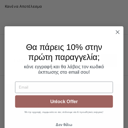
Κανένα Αποτέλεσμα
Θα πάρεις 10% στην
Μάθετε τα νέα & τις προσφορές μας!
πρώτη παραγγελία;​
Εισάγετε
το
email
κάνε εγγραφή και θα λάβεις τον κωδικό
σας
έκπτωσης στο email σου!
Email
⚡ON SALE
Unlock Offer
Πετσέτες Θαλάσσης
Με την εγγραφή, συμφωνείτε να σας στέλνουμε νέα & προωθητικές ενέργειες!
SHOP
Δείτε
το
B2B
Δεν θέλω
υπομενού