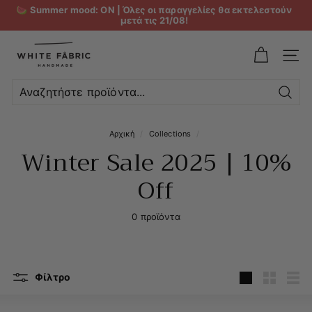
🍉 Summer mood: ON | Όλες οι παραγγελίες θα εκτελεστούν
μετά τις 21/08!
W
h
ΜΕΝ
i
t
Αναζ
e
Αρχική
/
Collections
/
F
Winter Sale 2025 | 10%
a
b
Off
r
i
0 προϊόντα
c
Φίλτρο
Μεγάλη
Μικρή
Λίσ