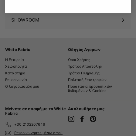
BLOG
SHOWROOM
White Fabric
Οδηγός Αγορών
Η Εταιρεία
Όροι Χρήσης
Χειροποίητα
Τρόπος Αποστολής
Κατάστημα
Τρόποι Πληρωμής
Επικοινωνία
Πολιτική Επιστροφών
Ο λογαριασμός μου
Προστασία προσωπικών
δεδομένων & Cookies
Μείνετε σε επαφή με το White
Ακολουθήστε μας
Fabric
Instagram
Facebook
Pinterest
+30 2102207646
Επικοινωνήστε μέσω email