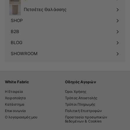
Πετσέτες Θαλάσσης
SHOP
Δείτε
το
B2B
υπομενού
BLOG
SHOWROOM
White Fabric
Οδηγός Αγορών
Η Εταιρεία
Όροι Χρήσης
Χειροποίητα
Τρόπος Αποστολής
Κατάστημα
Τρόποι Πληρωμής
Επικοινωνία
Πολιτική Επιστροφών
Ο λογαριασμός μου
Προστασία προσωπικών
δεδομένων & Cookies