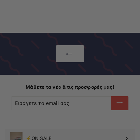
α
π
6
Έκπτωση 10%
ν
8
ό
ο
.
€
ν
4
6
0
ι
1
κ
ή
.
τ
5
ι
6
μ
ή
Μάθετε τα νέα & τις προσφορές μας!
Εισάγετε
το
email
σας
⚡ON SALE