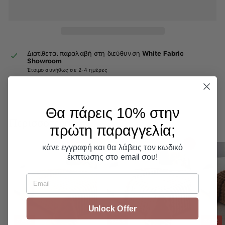
Διατίθεται παραλαβή στη διεύθυνση
White Fabric
Showroom
Έτοιμο συνήθως σε 2-4 ημέρες
Θα πάρεις 10% στην
Περισσότερα
πρώτη παραγγελία;​
Προσθήκη στο καλάθι
Προσθήκη στο καλάθι
κάνε εγγραφή και θα λάβεις τον κωδικό
έκπτωσης στο email σου!
Email
Unlock Offer
SALE
SALE
SALE