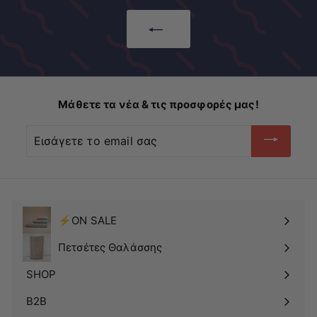
ω
μ
σ
ή
η
Μάθετε τα νέα & τις προσφορές μας!
Εισάγετε
το
email
σας
⚡ON SALE
Πετσέτες Θαλάσσης
SHOP
Δείτε
το
B2B
υπομενού