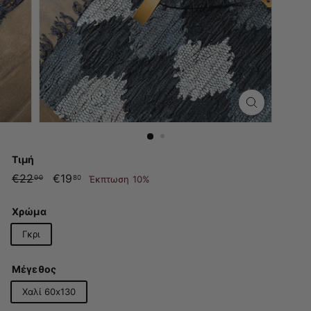
Τιμή
Κανονική
€22
€22.00
Τιμή
€19
€19.80
Έκπτωση 10%
00
80
τιμή
με
έκπτωση
Χρώμα
Γκρι
Μέγεθος
Χαλί 60x130