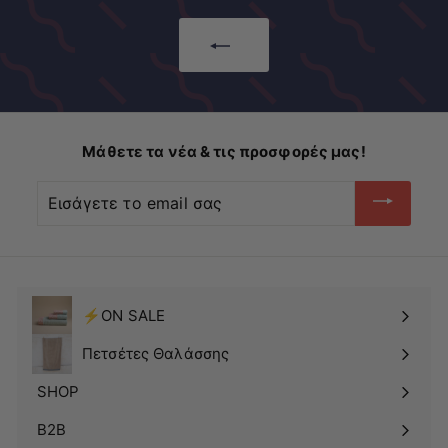
τ
ι
ω
μ
σ
ή
η
Μάθετε τα νέα & τις προσφορές μας!
Εισάγετε
το
email
σας
⚡ON SALE
Πετσέτες Θαλάσσης
SHOP
Δείτε
το
B2B
υπομενού