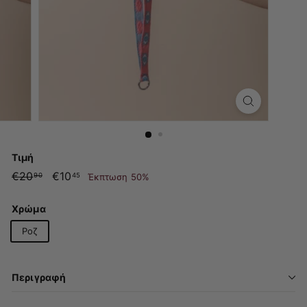
Τιμή
Κανονική
€20
€20.90
Τιμή
€10
€10.45
Έκπτωση 50%
90
45
τιμή
με
έκπτωση
Χρώμα
Ροζ
Περιγραφή