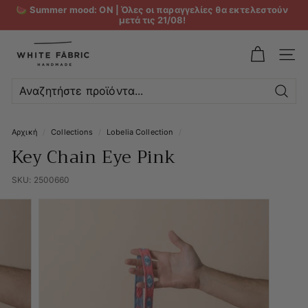
🍉 Summer mood: ON | Όλες οι παραγγελίες θα εκτελεστούν
μετά τις 21/08!
W
h
ΜΕΝ
i
t
Αναζ
e
Αρχική
/
Collections
/
Lobelia Collection
/
F
Key Chain Eye Pink
a
b
SKU:
2500660
r
i
c