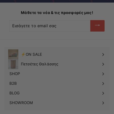
Μάθετε τα νέα & τις προσφορές μας!
Εισάγετε
το
email
σας
⚡ON SALE
Πετσέτες Θαλάσσης
SHOP
Δείτε
το
B2B
υπομενού
BLOG
SHOWROOM