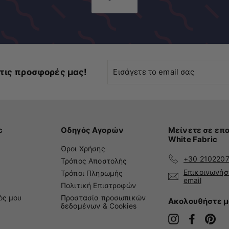
Εισάγετε
τις προσφορές μας!
το
email
σας
c
Οδηγός Αγορών
Μείνετε σε επα
White Fabric
Όροι Χρήσης
+30 210220
Τρόπος Αποστολής
Επικοινωνήσ
Τρόποι Πληρωμής
email
Πολιτική Επιστροφών
ός μου
Προστασία προσωπικών
Ακολουθήστε μ
δεδομένων & Cookies
Instagram
Faceboo
Pin