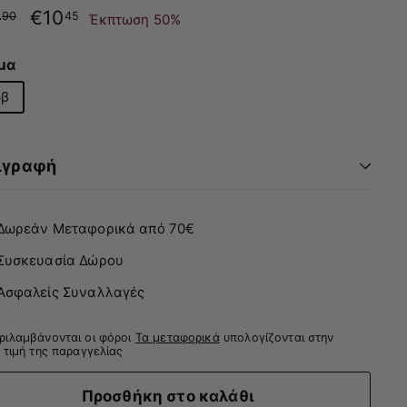
νική
Τιμή
0
€20.90
€10
€10.45
90
45
Έκπτωση 50%
με
έκπτωση
μα
β
ιγραφή
Δωρεάν Μεταφορικά από 70€
Συσκευασία Δώρου
Ασφαλείς Συναλλαγές
ριλαμβάνονται οι φόροι
Τα μεταφορικά
υπολογίζονται στην
 τιμή της παραγγελίας
Προσθήκη στο καλάθι