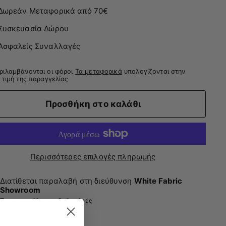
Δωρεάν Μεταφορικά από 70€
Συσκευασία Δώρου
Ασφαλείς Συναλλαγές
ριλαμβάνονται οι φόροι
Τα μεταφορικά
υπολογίζονται στην
 τιμή της παραγγελίας
Προσθήκη στο καλάθι
Περισσότερες επιλογές πληρωμής
Διατίθεται παραλαβή στη διεύθυνση
White Fabric
Showroom
Έτοιμο συνήθως σε 2-4 ημέρες