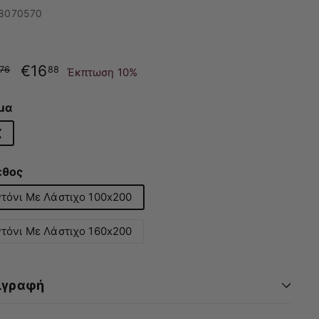
8070570
νική
Τιμή
€18.76
€16
€16.88
76
88
Έκπτωση 10%
με
έκπτωση
μα
ζ
εθος
τόνι Με Λάστιχο 100x200
τόνι Με Λάστιχο 160x200
ιγραφή