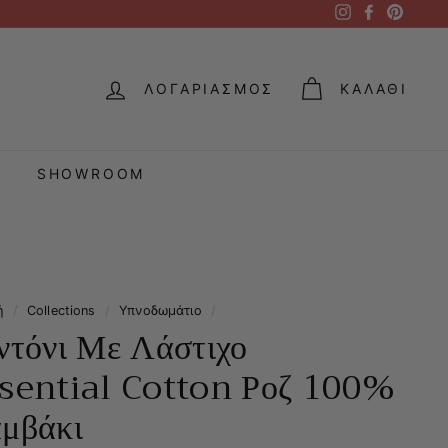
Instagram
Facebook
Pintere
ΛΟΓΑΡΙΑΣΜΌΣ
ΚΑΛΆΘΙ
SHOWROOM
ή
/
Collections
/
Υπνοδωμάτιο
/
ντόνι Με Λάστιχο
sential Cotton Ροζ 100%
μβάκι