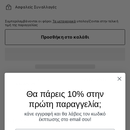
Ασφαλείς Συναλλαγές
Συμπεριλαμβάνονται οι φόροι
Τα μεταφορικά
υπολογίζονται στην τελική
τιμή της παραγγελίας
Προσθήκη στο καλάθι
Διατίθεται παραλαβή στη διεύθυνση
White Fabric
Showroom
Έτοιμο συνήθως σε 2-4 ημέρες
Θα πάρεις 10% στην
πρώτη παραγγελία;​
κάνε εγγραφή και θα λάβεις τον κωδικό
Περισσότερα
έκπτωσης στο email σου!