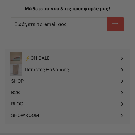
Μάθετε τα νέα & τις προσφορές μας!
Εισάγετε
το
email
σας
⚡ON SALE
Πετσέτες Θαλάσσης
SHOP
Δείτε
το
B2B
υπομενού
BLOG
SHOWROOM