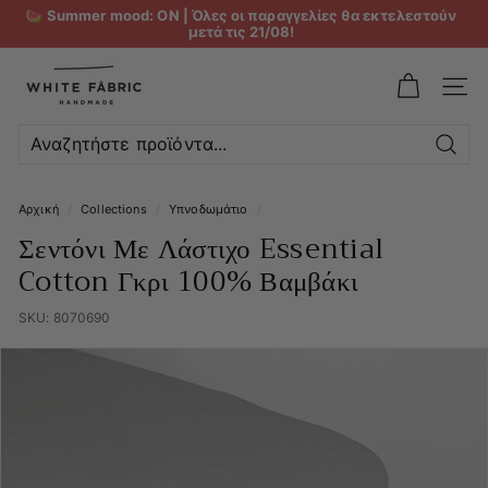
🍉 Summer mood: ON | Όλες οι παραγγελίες θα εκτελεστούν
μετά τις 21/08!
W
h
ΜΕΝ
i
t
Αναζ
e
Αρχική
/
Collections
/
Υπνοδωμάτιο
/
F
Σεντόνι Με Λάστιχο Essential
a
Cotton Γκρι 100% Βαμβάκι
b
r
SKU:
8070690
i
c