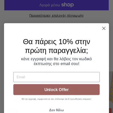
Περισσότερες επιλογές πληρωμής
Διατίθεται παραλαβή στη διεύθυνση
White Fabric
Showroom
Έτοιμο συνήθως σε 2-4 ημέρες
Θα πάρεις 10% στην
πρώτη παραγγελία;​
Περισσότερα
κάνε εγγραφή και θα λάβεις τον κωδικό
έκπτωσης στο email σου!
Προσθήκη στο καλάθι
Προσθήκη στο καλάθι
Email
Unlock Offer
Με την εγγραφή, συμφωνείτε να σας στέλνουμε νέα & προωθητικές ενέργειες!
Δεν θέλω
SALE
SALE
SALE