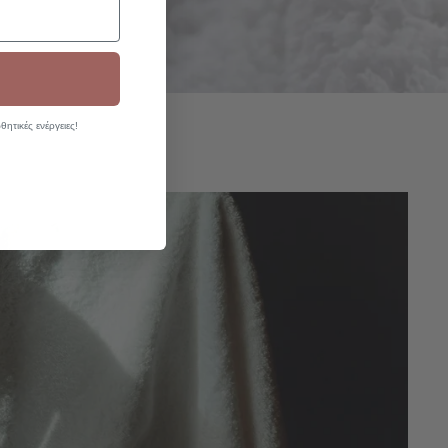
ητικές ενέργειες!