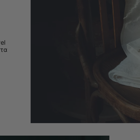
el
ητα