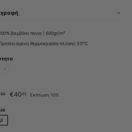
ιγραφή
100% βαμβάκι πενιε | 600gr/m²
Προτεινόμενη θερμοκρασία πλύσης 30°C
ότητα
+
νική
Τιμή
5
€45.50
€40
€40.95
50
95
Έκπτωση 10%
με
έκπτωση
μα
β