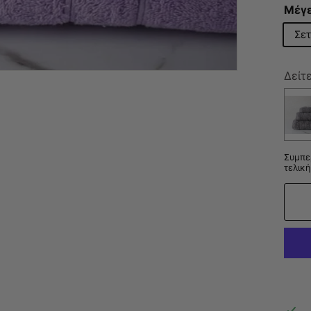
Μέγ
Σετ
Δείτ
Συμπε
τελική