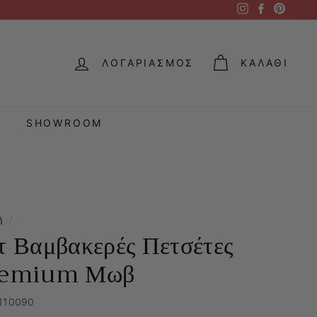
Instagram
Facebook
Pintere
ΛΟΓΑΡΙΑΣΜΌΣ
ΚΑΛΆΘΙ
SHOWROOM
ή
/
τ Βαμβακερές Πετσέτες
remium Μωβ
110090