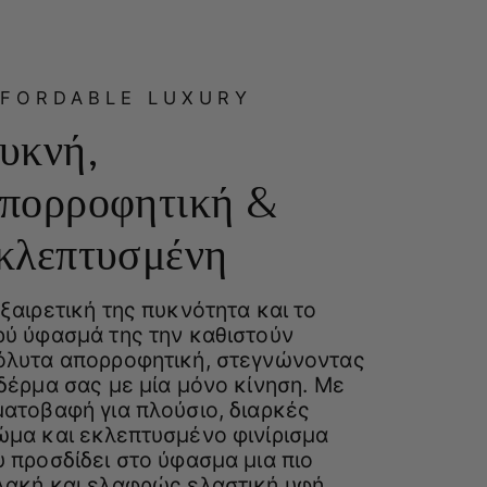
FFORDABLE LUXURY
υκνή,
πορροφητική &
κλεπτυσμένη
ξαιρετική της πυκνότητα και το
ρύ ύφασμά της την καθιστούν
όλυτα απορροφητική, στεγνώνοντας
δέρμα σας με μία μόνο κίνηση. Με
ματοβαφή για πλούσιο, διαρκές
ώμα και εκλεπτυσμένο φινίρισμα
 προσδίδει στο ύφασμα μια πιο
λακή και ελαφρώς ελαστική υφή,