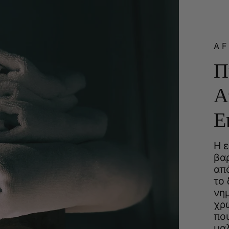
A
Π
Α
Ε
Η ε
βα
απ
το 
νη
χρ
που
μα