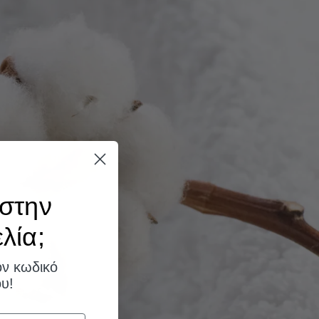
στην
ία;​
ον κωδικό
υ!