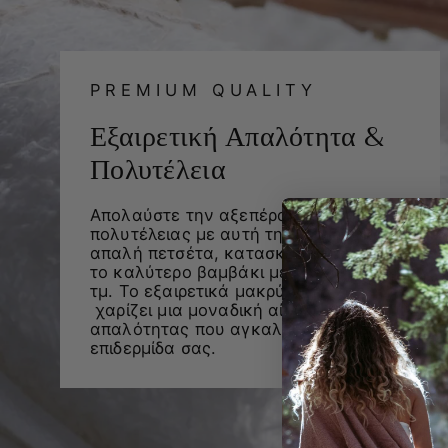
PREMIUM QUALITY
Εξαιρετική Απαλότητα &
Πολυτέλεια
Απολαύστε την αξεπέραστη αίσθηση
πολυτέλειας με αυτή την εξαιρετικά
απαλή πετσέτα, κατασκευασμένη από
το καλύτερο βαμβάκι με βάρος 600γρ/
τμ. Το εξαιρετικά μακρύ νήμα της
χαρίζει μια μοναδική αίσθηση
απαλότητας που αγκαλιάζει την
επιδερμίδα σας.