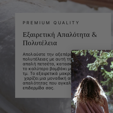
PREMIUM QUALITY
Εξαιρετική Απαλότητα &
Πολυτέλεια
Απολαύστε την αξεπέραστη αίσθηση
πολυτέλειας με αυτή την εξαιρετικά
απαλή πετσέτα, κατασκευασμένη από
το καλύτερο βαμβάκι με βάρος 600γρ/
τμ. Το εξαιρετικά μακρύ νήμα της
χαρίζει μια μοναδική αίσθηση
απαλότητας που αγκαλιάζει την
επιδερμίδα σας.