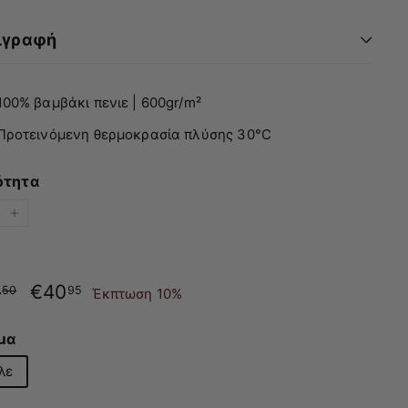
ιγραφή
100% βαμβάκι πενιε | 600gr/m²
Προτεινόμενη θερμοκρασία πλύσης 30°C
ότητα
+
νική
Τιμή
5
€45.50
€40
€40.95
50
95
Έκπτωση 10%
με
έκπτωση
μα
λε