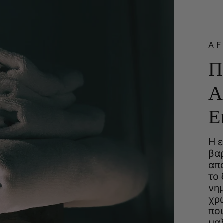
A
Π
Α
Ε
Η ε
βα
απ
το 
νη
χρ
που
μα