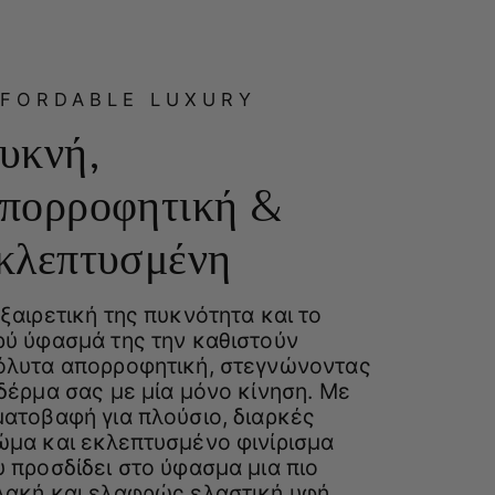
FFORDABLE LUXURY
υκνή,
πορροφητική &
κλεπτυσμένη
ξαιρετική της πυκνότητα και το
ρύ ύφασμά της την καθιστούν
όλυτα απορροφητική, στεγνώνοντας
δέρμα σας με μία μόνο κίνηση. Με
ματοβαφή για πλούσιο, διαρκές
ώμα και εκλεπτυσμένο φινίρισμα
 προσδίδει στο ύφασμα μια πιο
λακή και ελαφρώς ελαστική υφή,