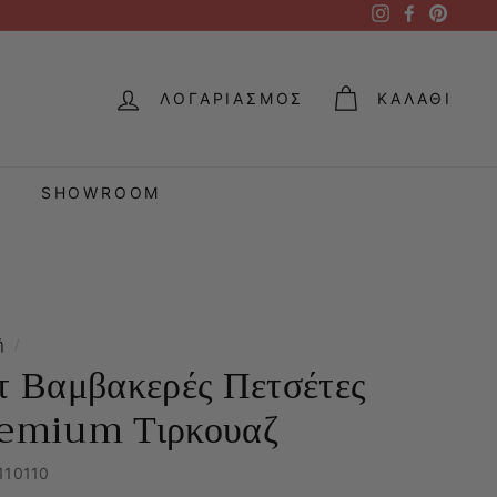
Instagram
Facebook
Pintere
ΛΟΓΑΡΙΑΣΜΌΣ
ΚΑΛΆΘΙ
SHOWROOM
ή
/
τ Βαμβακερές Πετσέτες
emium Τιρκουαζ
110110