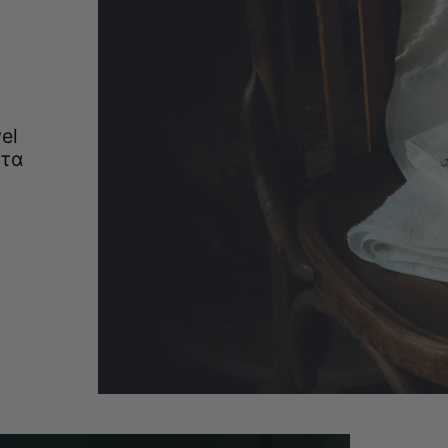
el
ητα