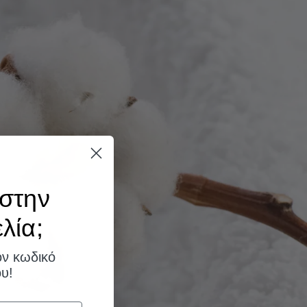
στην
ία;​
ον κωδικό
υ!