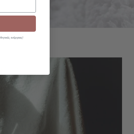
ητικές ενέργειες!