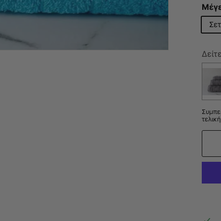
Μέγ
Σετ
Δείτ
Συμπε
τελική