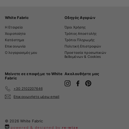
White Fabric
Οδηγός Αγορών
Η Εταιρεία
Όροι Χρήσης
Χειροποίητα
Τρόπος Αποστολής
Κατάστημα
Τρόποι Πληρωμής
Επικοινωνία
Πολιτική Επιστροφών
Ο λογαριασμός μου
Προστασία προσωπικών
δεδομένων & Cookies
Μείνετε σε επαφή με το White
Ακολουθήστε μας
Fabric
Instagram
Facebook
Pinterest
+30 2102207646
Επικοινωνήστε μέσω email
© 2026 White Fabric
powered & designed by
re-wize