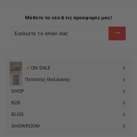
κ
ή
π
τ
τ
ι
ω
μ
Μάθετε τα νέα & τις προσφορές μας!
σ
ή
η
Εισάγετε
το
email
σας
⚡ON SALE
Πετσέτες Θαλάσσης
SHOP
Δείτε
το
B2B
υπομενού
BLOG
SHOWROOM