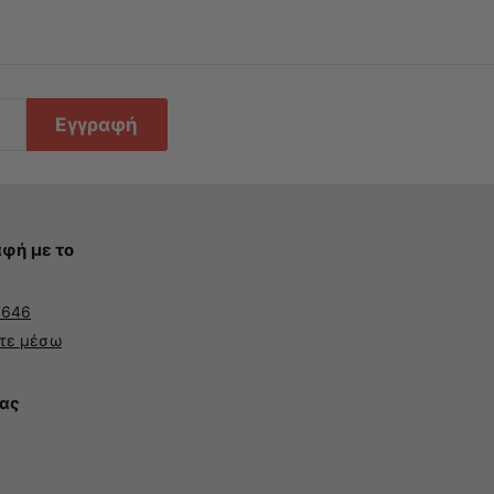
Εγγραφή
φή με το
7646
τε μέσω
ας
k
terest