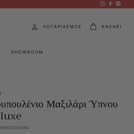
Instagram
Facebook
Pintere
ΛΟΓΑΡΙΑΣΜΌΣ
ΚΑΛΆΘΙ
SHOWROOM
ή
/
υπουλένιο Μαξιλάρι Ύπνου
luxe
98000359484