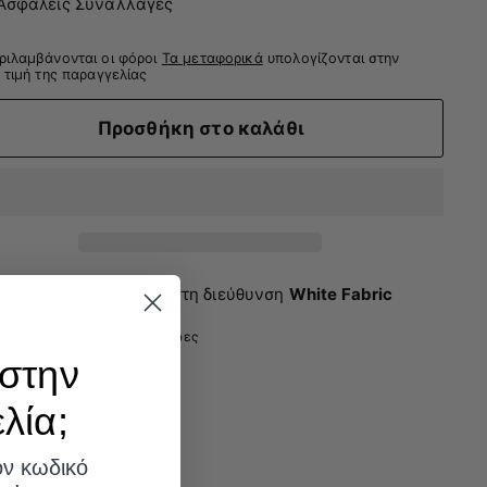
Ασφαλείς Συναλλαγές
ριλαμβάνονται οι φόροι
Τα μεταφορικά
υπολογίζονται στην
 τιμή της παραγγελίας
Προσθήκη στο καλάθι
Διατίθεται παραλαβή στη διεύθυνση
White Fabric
Showroom
Έτοιμο συνήθως σε 2-4 ημέρες
στην
ία;​
ον κωδικό