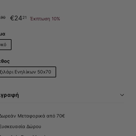
νική
Τιμή
6
€26.90
€24
€24.21
90
21
Έκπτωση 10%
με
έκπτωση
μα
υκό
εθος
ξιλάρι Ενηλίκων 50x70
ιγραφή
Δωρεάν Μεταφορικά από 70€
Συσκευασία Δώρου