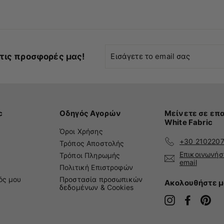
Εισάγετε
τις προσφορές μας!
το
email
σας
c
Οδηγός Αγορών
Μείνετε σε επα
White Fabric
Όροι Χρήσης
+30 210220
Τρόπος Αποστολής
Επικοινωνήσ
Τρόποι Πληρωμής
email
Πολιτική Επιστροφών
ός μου
Προστασία προσωπικών
Ακολουθήστε μ
δεδομένων & Cookies
Instagram
Faceboo
Pin